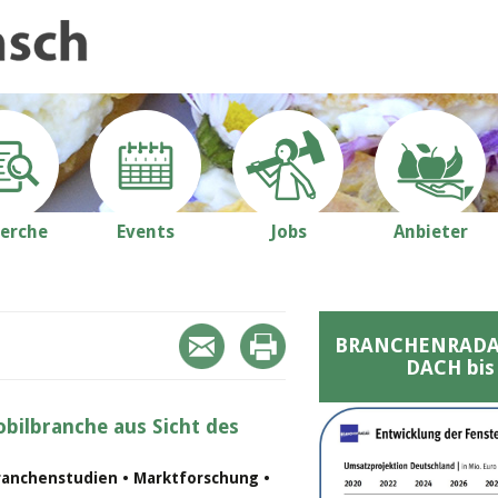
erche
Events
Jobs
Anbieter
BRANCHENRADAR 
DACH bis
bilbranche aus Sicht des
ranchenstudien • Marktforschung •