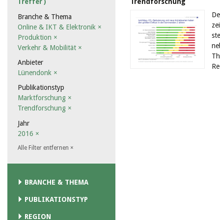
Trendforschung
Treffer )
De
Branche & Thema
ze
Online & IKT & Elektronik
×
st
Produktion
×
ne
Verkehr & Mobilität
×
Th
Anbieter
Re
Lünendonk
×
Publikationstyp
Marktforschung
×
Trendforschung
×
Jahr
2016
×
Alle Filter entfernen
×
BRANCHE & THEMA
PUBLIKATIONSTYP
REGION