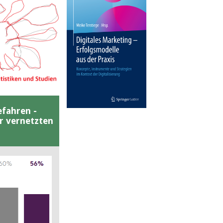
efahren -
er vernetzten