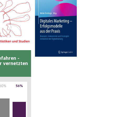
efahren -
er vernetzten