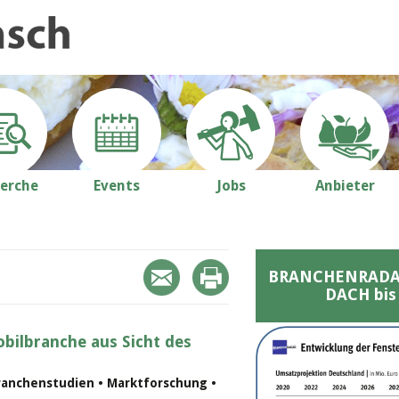
erche
Events
Jobs
Anbieter
BRANCHENRADAR 
DACH bis
bilbranche aus Sicht des
ranchenstudien • Marktforschung •