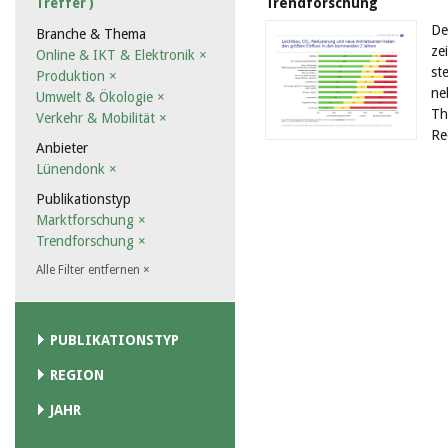
Trendforschung
Treffer )
De
Branche & Thema
ze
Online & IKT & Elektronik
×
st
Produktion
×
ne
Umwelt & Ökologie
×
Th
Verkehr & Mobilität
×
Re
Anbieter
Lünendonk
×
Publikationstyp
Marktforschung
×
Trendforschung
×
Alle Filter entfernen
×
PUBLIKATIONSTYP
REGION
JAHR