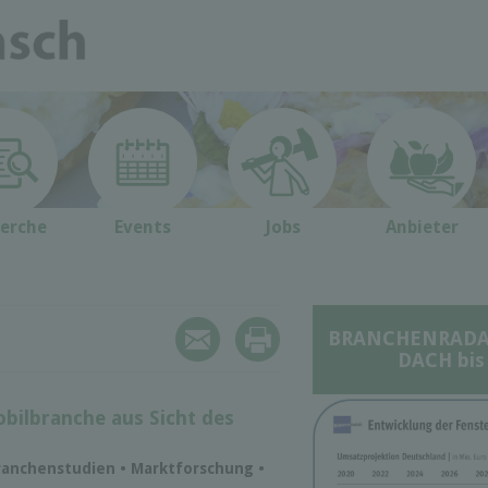
erche
Events
Jobs
Anbieter
BRANCHENRADAR 
DACH bis
bilbranche aus Sicht des
ranchenstudien • Marktforschung •