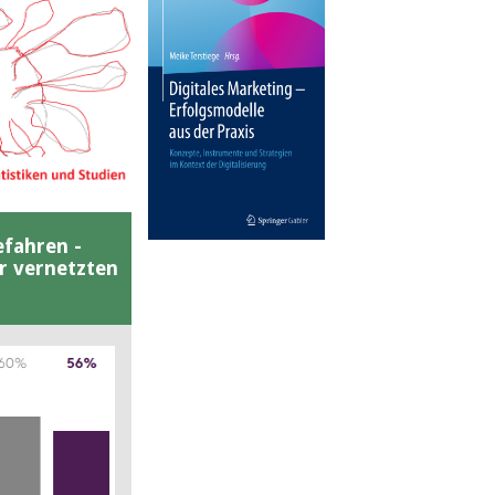
efahren -
er vernetzten