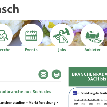
erche
Events
Jobs
Anbieter
BRANCHENRADAR 
DACH bis
bilbranche aus Sicht des
ranchenstudien • Marktforschung •