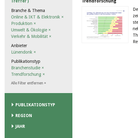
Trendforschung
Treffer )
De
Branche & Thema
ze
Online & IKT & Elektronik
×
st
Produktion
×
ne
Umwelt & Ökologie
×
Th
Verkehr & Mobilität
×
Re
Anbieter
Lünendonk
×
Publikationstyp
Branchenstudie
×
Trendforschung
×
Alle Filter entfernen
×
PUBLIKATIONSTYP
REGION
JAHR