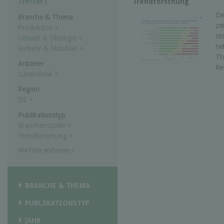
Trendforschung
Treffer )
De
Branche & Thema
ze
Produktion
×
st
Umwelt & Ökologie
×
ne
Verkehr & Mobilität
×
Th
Anbieter
Re
Lünendonk
×
Region
DE
×
Publikationstyp
Branchenstudie
×
Trendforschung
×
Alle Filter entfernen
×
BRANCHE & THEMA
PUBLIKATIONSTYP
JAHR