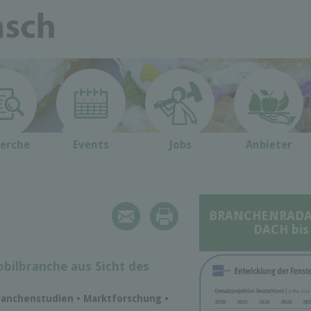
erche
Events
Jobs
Anbieter
BRANCHENRADAR 
DACH bis
bilbranche aus Sicht des
ranchenstudien • Marktforschung •