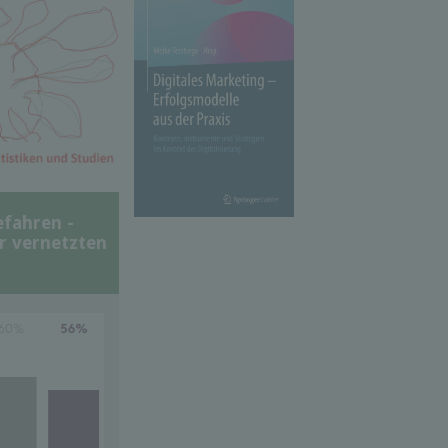
efahren -
er vernetzten