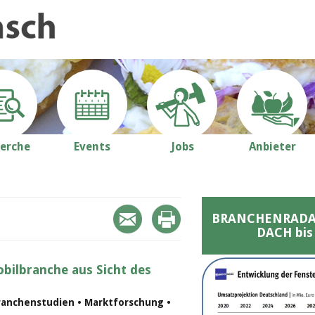
erche
Events
Jobs
Anbieter
BRANCHENRADAR 
DACH bis
bilbranche aus Sicht des
ranchenstudien • Marktforschung •