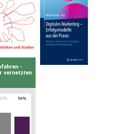
efahren -
er vernetzten