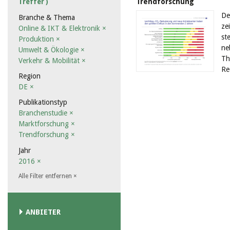
Trendforschung
Treffer )
De
Branche & Thema
ze
Online & IKT & Elektronik
×
st
Produktion
×
ne
Umwelt & Ökologie
×
Th
Verkehr & Mobilität
×
Re
Region
DE
×
Publikationstyp
Branchenstudie
×
Marktforschung
×
Trendforschung
×
Jahr
2016
×
Alle Filter entfernen
×
ANBIETER