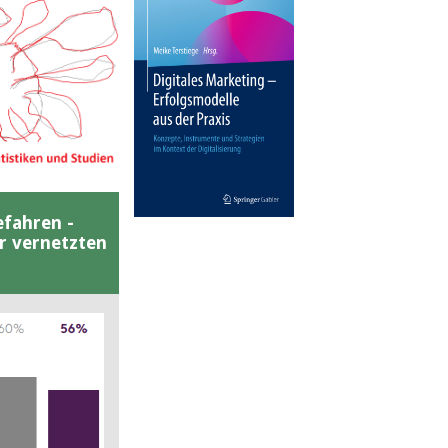
efahren -
er vernetzten