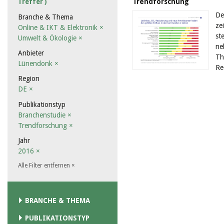
Trendforschung
Treffer )
De
Branche & Thema
ze
Online & IKT & Elektronik
×
st
Umwelt & Ökologie
×
ne
Anbieter
Th
Lünendonk
×
Re
Region
DE
×
Publikationstyp
Branchenstudie
×
Trendforschung
×
Jahr
2016
×
Alle Filter entfernen
×
BRANCHE & THEMA
PUBLIKATIONSTYP