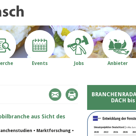
erche
Events
Jobs
Anbieter
BRANCHENRADAR 
DACH bis
bilbranche aus Sicht des
ranchenstudien • Marktforschung •