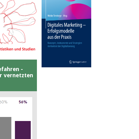
efahren -
er vernetzten