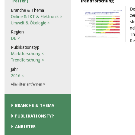
Trendforschung
Treffer )
De
Branche & Thema
ze
Online & IKT & Elektronik
×
st
Umwelt & Ökologie
×
ne
Region
Th
DE
×
Re
Publikationstyp
Marktforschung
×
Trendforschung
×
Jahr
2016
×
Alle Filter entfernen
×
BRANCHE & THEMA
PUBLIKATIONSTYP
ANBIETER