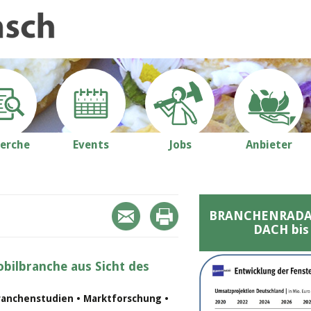
erche
Events
Jobs
Anbieter
BRANCHENRADAR 
DACH bis
bilbranche aus Sicht des
ranchenstudien • Marktforschung •