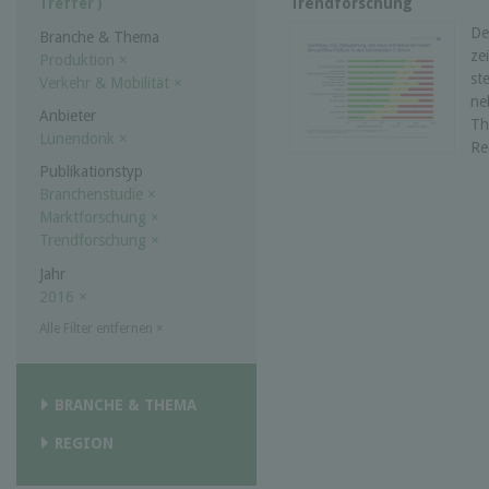
Trendforschung
Treffer )
De
Branche & Thema
ze
Produktion
×
st
Verkehr & Mobilität
×
ne
Anbieter
Th
Lünendonk
×
Re
Publikationstyp
Branchenstudie
×
Marktforschung
×
Trendforschung
×
Jahr
2016
×
Alle Filter entfernen
×
BRANCHE & THEMA
REGION