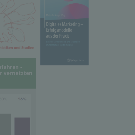
efahren -
er vernetzten