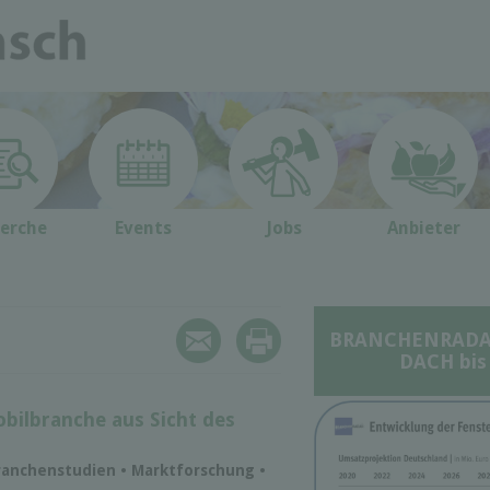
erche
Events
Jobs
Anbieter
BRANCHENRADAR 
DACH bis
bilbranche aus Sicht des
ranchenstudien • Marktforschung •