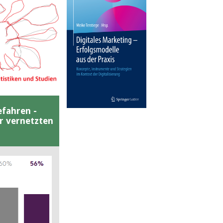
efahren -
er vernetzten