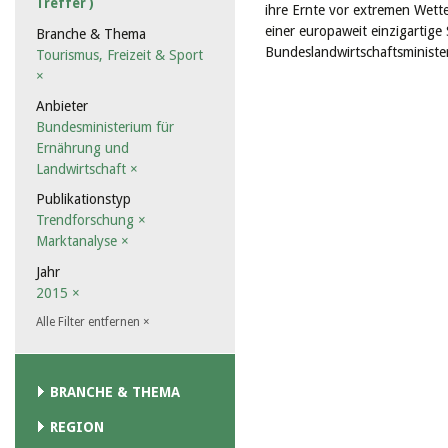
Treffer )
ihre Ernte vor extremen Wett
einer europaweit einzigartige 
Branche & Thema
Bundeslandwirtschaftsministe
Tourismus, Freizeit & Sport
×
Anbieter
Bundesministerium für
Ernährung und
Landwirtschaft
×
Publikationstyp
Trendforschung
×
Marktanalyse
×
Jahr
2015
×
Alle Filter entfernen
×
BRANCHE & THEMA
REGION