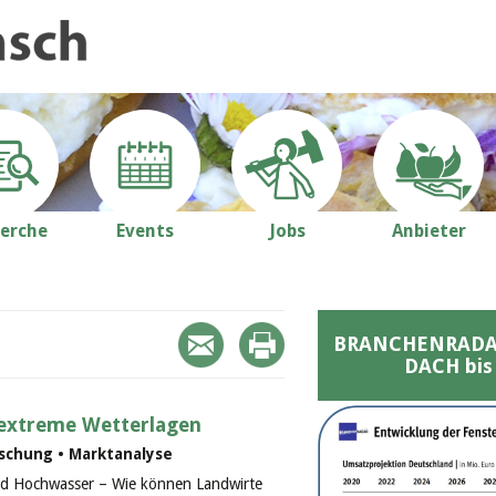
erche
Events
Jobs
Anbieter
BRANCHENRADAR 
DACH bis
extreme Wetterlagen
schung • Marktanalyse
und Hochwasser – Wie können Landwirte