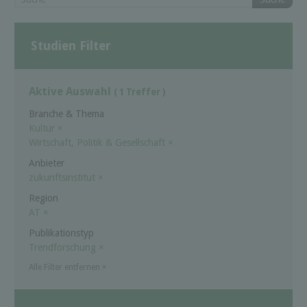
Studien Filter
Aktive Auswahl
( 1 Treffer )
Branche & Thema
Kultur
×
Wirtschaft, Politik & Gesellschaft
×
Anbieter
zukunftsinstitut
×
Region
AT
×
Publikationstyp
Trendforschung
×
Alle Filter entfernen
×