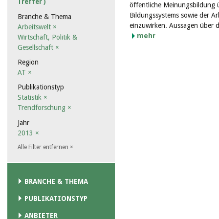
Treffer )
öffentliche Meinungsbildung 
Bildungssystems sowie der Arb
Branche & Thema
einzuwirken. Aussagen über de
Arbeitswelt
×
mehr
Wirtschaft, Politik &
Gesellschaft
×
Region
AT
×
Publikationstyp
Statistik
×
Trendforschung
×
Jahr
2013
×
Alle Filter entfernen
×
BRANCHE & THEMA
PUBLIKATIONSTYP
ANBIETER