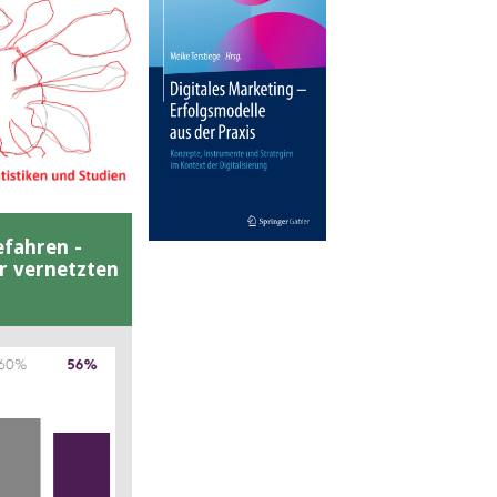
efahren -
er vernetzten