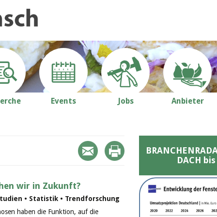
erche
Events
Jobs
Anbieter
BRANCHENRADAR 
DACH bis
hen wir in Zukunft?
udien • Statistik • Trendforschung
nosen haben die Funktion, auf die