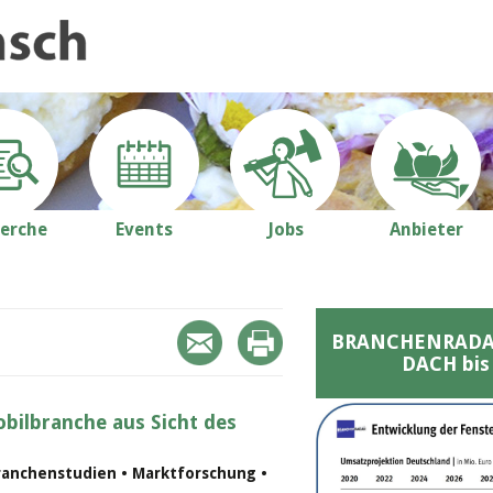
erche
Events
Jobs
Anbieter
BRANCHENRADAR 
DACH bis
bilbranche aus Sicht des
ranchenstudien • Marktforschung •