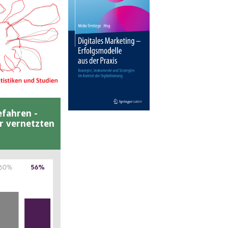
efahren -
er vernetzten