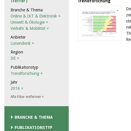
Trendforschung
Treffer )
De
Branche & Thema
ze
Online & IKT & Elektronik
×
st
Umwelt & Ökologie
×
ne
Verkehr & Mobilität
×
Th
Anbieter
Re
Lünendonk
×
Region
DE
×
Publikationstyp
Trendforschung
×
Jahr
2016
×
Alle Filter entfernen
×
BRANCHE & THEMA
PUBLIKATIONSTYP