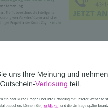
rendforschung
art Traffic bezeichnet die intelligente
euerung von Verkehrsflüssen und ist ein
chtiger Eckpfeiler der Smart City.
mehr
s Report
tudien • Usability, Customer
ung • Trendforschung
ts over Bites: Wie die Digitalisierung den
od-Konsum neu definiert. Biologisch,
gional und frisch: Solche
rpflegungsangebote gewinnen seit Jahren
 Bedeutung. Das Bedürfnis nach Echtheit,
mehr
nstellungen der Jugend zum
schaft in Europa