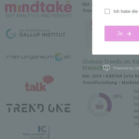
Apr 2016 • ORF UPIAN/YAMI
Trendforschung • Segment
GE
in
Eu
be
Vi
Globale Trends im K
Menschen
Powered by Us
Mär 2016 • KANTAR Info Re
Trendforschung • Markts
De
ko
Ge
da
Ma
Go