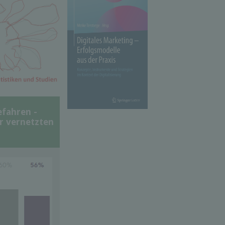
efahren -
er vernetzten