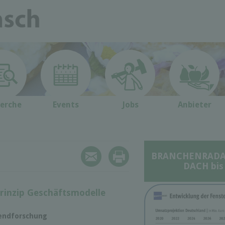
erche
Events
Jobs
Anbieter
BRANCHENRADAR 
DACH bis
rinzip Geschäftsmodelle
rendforschung