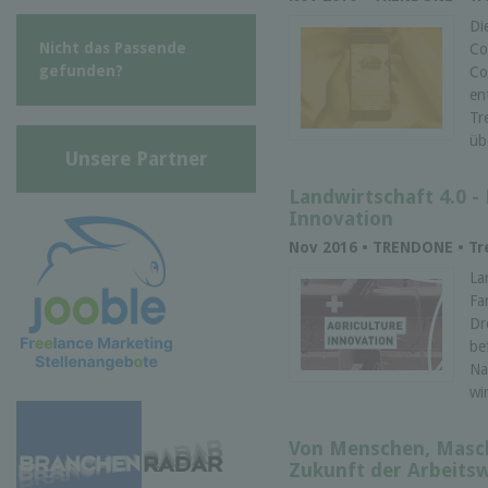
Di
Nicht das Passende
Co
gefunden?
Co
en
Tr
üb
Unsere Partner
Landwirtschaft 4.0 -
Innovation
Nov 2016 • TRENDONE • T
La
Fa
Dr
be
Na
wi
Von Menschen, Masch
Zukunft der Arbeitsw