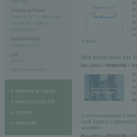
Treffer )
Bl
vi
Branche & Thema
An
Online & IKT & Elektronik
×
Fi
Wirtschaft, Politik &
si
Gesellschaft
×
Tr
Publikationstyp
mehr
Trendforschung
×
Jahr
Wie Blockchain das 
2016
×
Dez 2016 • TRENDONE • T
Alle Filter entfernen
×
Bl
vi
An
BRANCHE & THEMA
kö
di
PUBLIKATIONSTYP
REGION
Conversational Comm
und Space Colonizati
ANBIETER
werden
Nov 2016 • TRENDONE • T