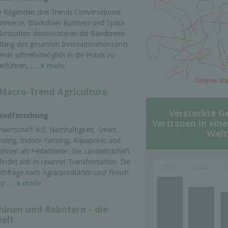
e folgenden drei Trends Conversational
mmerce, Blockchain Business und Space
lonization demonstrieren die Bandbreite
tlang des gesamten Innovationshorizonts.
ends schnellstmöglich in die Praxis zu
erführen, ...
mehr
 Macro-Trend Agriculture
Versteckte G
rendforschung
Vertrauen in ein
nwirtschaft 4.0, Nachhaltigkeit, Smart
Welt
rming, Indoor-Farming, Aquaponic und
ohnen als Feldarbeiter. Die Landwirtschaft
findet sich in rasanter Transformation. Die
chfrage nach Agrarprodukten und Fleisch
rd ...
mehr
inen und Robotern - die
elt