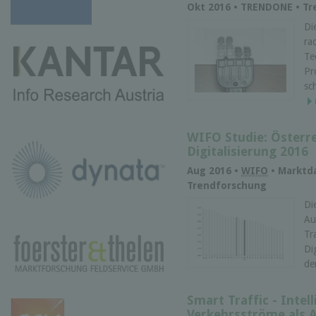
Okt 2016 • TRENDONE • T
Di
ra
Te
Pr
sc
WIFO Studie: Österr
Digitalisierung 2016
Aug 2016 •
WIFO
• Marktda
Trendforschung
Di
Au
Tr
Di
de
Smart Traffic - Intel
Verkehrsströme als 