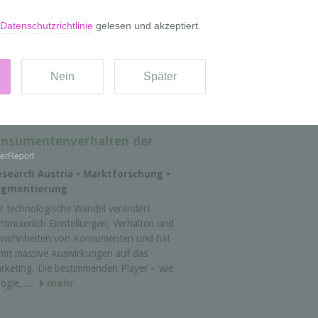
2 • Marktforschung • Statistik •
studien • Infografik
NERATION... WHAT? ist die größte
teraktive Jugendumfrage in 22 Ländern
ropas. Das interaktive Web-Projekt
steht aus einer Online Umfrage und aus
deo Statements. Das Projekt ...
mehr
onsumentenverhalten der
erReport
search Austria • Marktforschung •
egmentierung
r technologische Wandel verändert
ntinuierlich Einstellungen, Verhalten und
wohnheiten von Konsumenten und hat
mit massive Auswirkungen auf das
rketing. Die bestimmenden Player – wie
ogle, ...
mehr