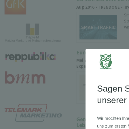
Aug 2016 • TRENDONE • T
Sm
St
wi
European Food Trend
Mai 2016 •
GDI
• Branchens
Experience • Marktforsch
Bi
Fo
re
Ve
an
...
Generation What? Ei
Leben und zur Gesell