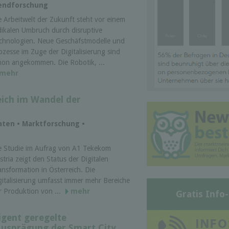
rendforschung
e Arbeitwelt der Zukunft steht vor einem
dikalen Umbruch durch disruptive
chnologien. Neue Geschäfstmodelle und
ozesse im Zuge der Digitalisierung sind
hon angekommen. Die Robotik, ...
mehr
eich im Wandel der
ten • Marktforschung •
e Studie im Aufrag von A1 Tekekom
stria zeigt den Status der Digitalen
ansformation in Österreich. Die
gitalisierung umfasst immer mehr Bereiche
r Produktion von ...
mehr
Gratis Info
ligent geregelte
Ausprägung der Smart City