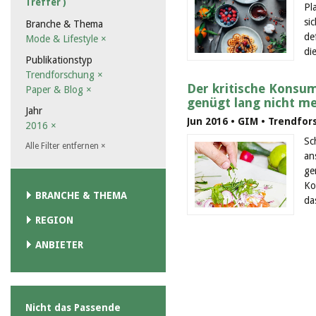
Treffer )
Pl
si
Branche & Thema
de
Mode & Lifestyle
×
die
Publikationstyp
Trendforschung
×
Der kritische Konsum
Paper & Blog
×
genügt lang nicht m
Jahr
Jun 2016 • GIM • Trendfor
2016
×
Sc
Alle Filter entfernen
×
an
ge
Ko
BRANCHE & THEMA
da
REGION
ANBIETER
Nicht das Passende