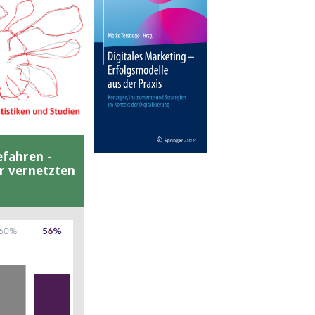
efahren -
er vernetzten