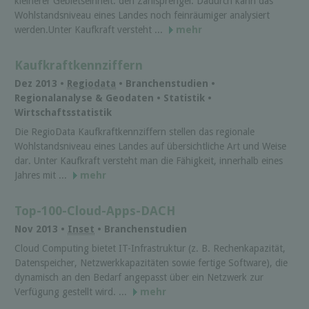
kleinerer Gebietseinheit: den Zählsprengel. Dadurch kann das
Wohlstandsniveau eines Landes noch feinräumiger analysiert
werden.Unter Kaufkraft versteht ...
mehr
Kaufkraftkennziffern
Dez 2013 •
Regiodata
• Branchenstudien •
Regionalanalyse & Geodaten • Statistik •
Wirtschaftsstatistik
Die RegioData Kaufkraftkennziffern stellen das regionale
Wohlstandsniveau eines Landes auf übersichtliche Art und Weise
dar. Unter Kaufkraft versteht man die Fähigkeit, innerhalb eines
Jahres mit ...
mehr
Top-100-Cloud-Apps-DACH
Nov 2013 •
Inset
• Branchenstudien
Cloud Computing bietet IT-Infrastruktur (z. B. Rechenkapazität,
Datenspeicher, Netzwerkkapazitäten sowie fertige Software), die
dynamisch an den Bedarf angepasst über ein Netzwerk zur
Verfügung gestellt wird. ...
mehr