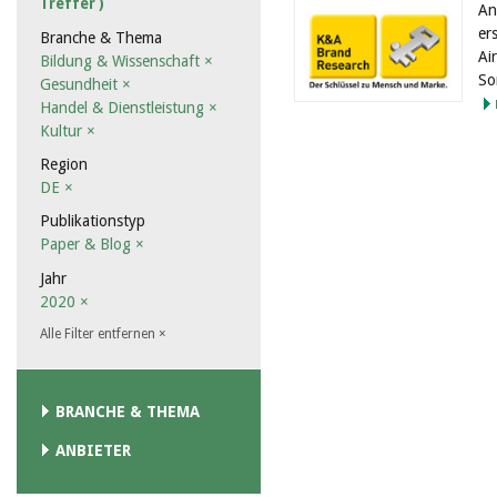
Treffer )
An
er
Branche & Thema
Ai
Bildung & Wissenschaft
×
So
Gesundheit
×
Handel & Dienstleistung
×
Kultur
×
Region
DE
×
Publikationstyp
Paper & Blog
×
Jahr
2020
×
Alle Filter entfernen
×
BRANCHE & THEMA
ANBIETER