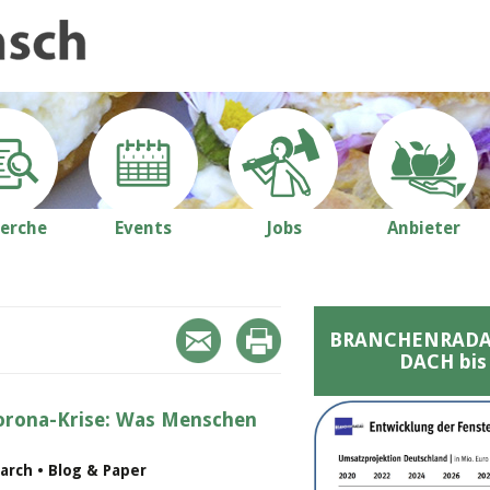
erche
Events
Jobs
Anbieter
BRANCHENRADAR 
DACH bis
orona-Krise: Was Menschen
arch • Blog & Paper