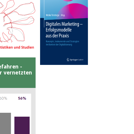
efahren -
er vernetzten