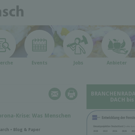
erche
Events
Jobs
Anbieter
BRANCHENRADAR 
DACH bis
orona-Krise: Was Menschen
arch • Blog & Paper