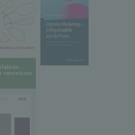
efahren -
er vernetzten