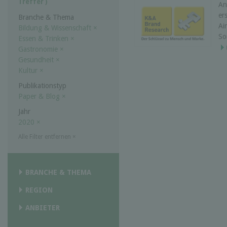
Treffer )
An
er
Branche & Thema
Ai
Bildung & Wissenschaft
×
So
Essen & Trinken
×
Gastronomie
×
Gesundheit
×
Kultur
×
Publikationstyp
Paper & Blog
×
Jahr
2020
×
Alle Filter entfernen
×
BRANCHE & THEMA
REGION
ANBIETER