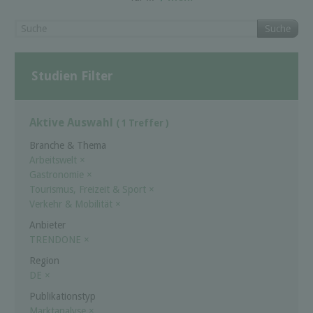
Suche
Studien Filter
Aktive Auswahl
( 1 Treffer )
Branche & Thema
Arbeitswelt
×
Gastronomie
×
Tourismus, Freizeit & Sport
×
Verkehr & Mobilität
×
Anbieter
TRENDONE
×
Region
DE
×
Publikationstyp
Marktanalyse
×