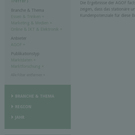
Treffer )
Die Ergebnisse der AGOF fac
zeigen, dass das stationäre u
Branche & Thema
Kundenpotenziale für diese B
Essen & Trinken
×
Marketing & Medien
×
Online & IKT & Elektronik
×
Anbieter
AGOF
×
Publikationstyp
Marktdaten
×
Marktforschung
×
Alle Filter entfernen
×
BRANCHE & THEMA
REGION
JAHR