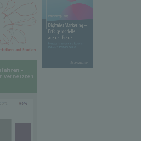
efahren -
er vernetzten