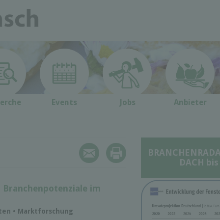
erche
Events
Jobs
Anbieter
BRANCHENRADAR 
DACH bis
- Branchenpotenziale im
aten • Marktforschung