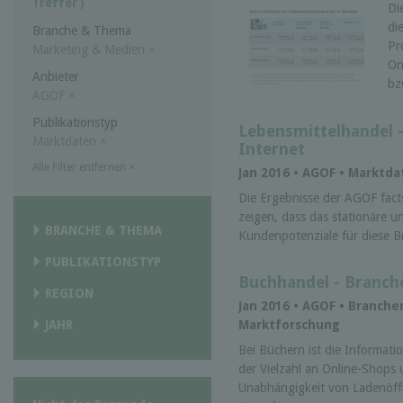
Treffer )
Di
di
Branche & Thema
Pr
Marketing & Medien
×
On
Anbieter
bz
AGOF
×
Publikationstyp
Lebensmittelhandel 
Marktdaten
×
Internet
Alle Filter entfernen
×
Jan 2016 • AGOF • Marktd
Die Ergebnisse der AGOF fac
zeigen, dass das stationäre u
BRANCHE & THEMA
Kundenpotenziale für diese B
PUBLIKATIONSTYP
Buchhandel - Branch
REGION
Jan 2016 • AGOF • Branche
Marktforschung
JAHR
Bei Büchern ist die Informat
der Vielzahl an Online-Shops
Unabhängigkeit von Ladenöffn