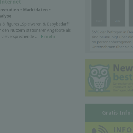
Internet
enstudien • Marktdaten •
nalyse
s & figures „Spielwaren & Babybedarf“
r den Nutzern stationärer Angebote als
vielversprechende ...
mehr
Gratis Info