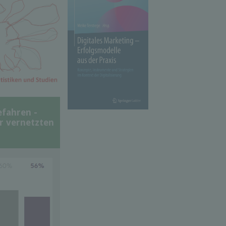
efahren -
er vernetzten