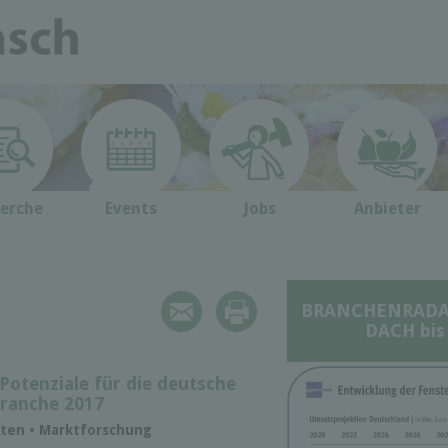
erche
Events
Jobs
Anbieter
BRANCHENRADAR 
DACH bis
otenziale für die deutsche
branche 2017
aten • Marktforschung