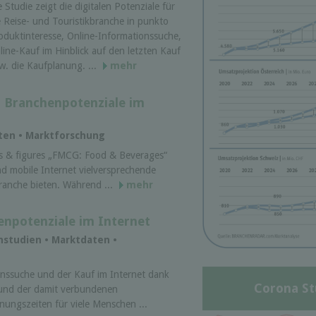
e Studie zeigt die digitalen Potenziale für
e Reise- und Touristikbranche in punkto
oduktinteresse, Online-Informationssuche,
line-Kauf im Hinblick auf den letzten Kauf
w. die Kaufplanung. ...
mehr
- Branchenpotenziale im
aten • Marktforschung
ts & figures „FMCG: Food & Beverages“
nd mobile Internet vielversprechende
ranche bieten. Während ...
mehr
enpotenziale im Internet
nstudien • Marktdaten •
ionssuche und der Kauf im Internet dank
Corona St
 und der damit verbundenen
ungszeiten für viele Menschen ...