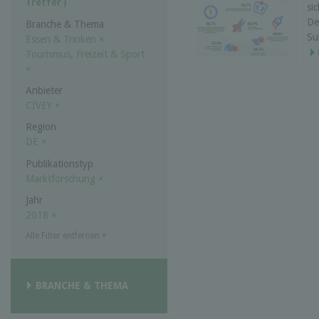
Treffer )
si
De
Branche & Thema
Su
Essen & Trinken
×
Tourismus, Freizeit & Sport
×
Anbieter
CIVEY
×
Region
DE
×
Publikationstyp
Marktforschung
×
Jahr
2018
×
Alle Filter entfernen
×
BRANCHE & THEMA