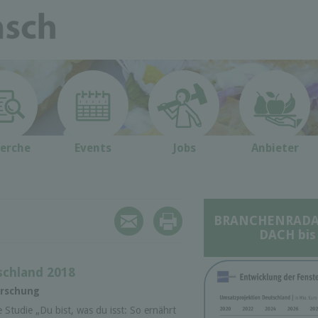
erche
Events
Jobs
Anbieter
BRANCHENRADAR 
DACH bis
schland 2018
orschung
e Studie „Du bist, was du isst: So ernährt