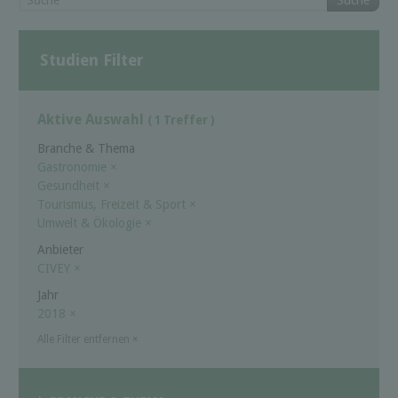
Suche
Studien Filter
Aktive Auswahl
( 1 Treffer )
Branche & Thema
Gastronomie
×
Gesundheit
×
Tourismus, Freizeit & Sport
×
Umwelt & Ökologie
×
Anbieter
CIVEY
×
Jahr
2018
×
Alle Filter entfernen
×