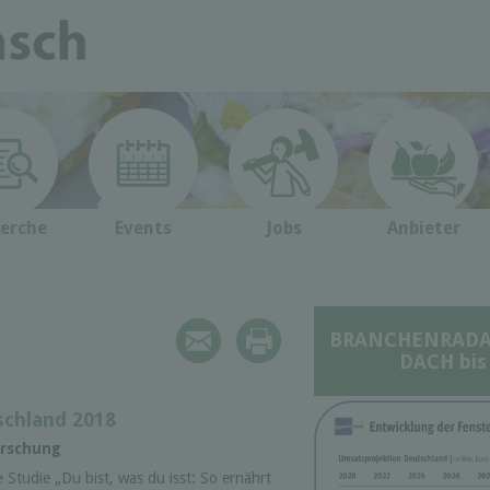
erche
Events
Jobs
Anbieter
BRANCHENRADAR 
DACH bis
schland 2018
orschung
e Studie „Du bist, was du isst: So ernährt