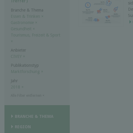
Treffer )
si
De
Branche & Thema
Su
Essen & Trinken
×
Gastronomie
×
Gesundheit
×
Tourismus, Freizeit & Sport
×
Anbieter
CIVEY
×
Publikationstyp
Marktforschung
×
Jahr
2018
×
Alle Filter entfernen
×
BRANCHE & THEMA
REGION