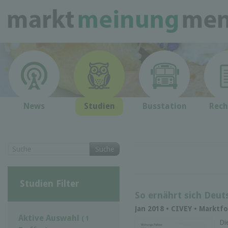
News
Studien
Busstation
Rech
Suche
Studien Filter
So ernährt sich Deut
Jan 2018 • CIVEY • Marktf
Aktive Auswahl
( 1
Di