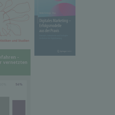
efahren -
er vernetzten