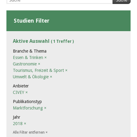
Suche
Studien Filter
Aktive Auswahl
( 1 Treffer )
Branche & Thema
Essen & Trinken
×
Gastronomie
×
Tourismus, Freizeit & Sport
×
Umwelt & Ökologie
×
Anbieter
CIVEY
×
Publikationstyp
Marktforschung
×
Jahr
2018
×
Alle Filter entfernen
×