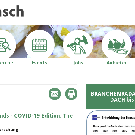
erche
Events
Jobs
Anbieter
BRANCHENRADAR 
DACH bis
nds - COVID-19 Edition: The
forschung