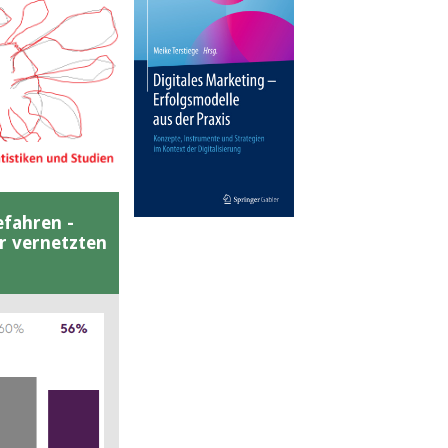
efahren -
er vernetzten