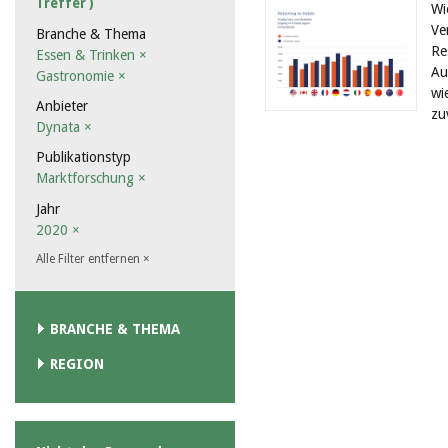
Treffer )
Wi
Ve
Branche & Thema
Re
Essen & Trinken
×
Au
Gastronomie
×
wi
Anbieter
zu
Dynata
×
Publikationstyp
Marktforschung
×
Jahr
2020
×
Alle Filter entfernen
×
BRANCHE & THEMA
REGION