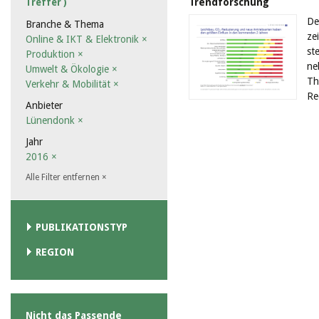
Trendforschung
Treffer )
De
Branche & Thema
ze
Online & IKT & Elektronik
×
st
Produktion
×
ne
Umwelt & Ökologie
×
Th
Verkehr & Mobilität
×
Re
Anbieter
Lünendonk
×
Jahr
2016
×
Alle Filter entfernen
×
PUBLIKATIONSTYP
REGION
Nicht das Passende