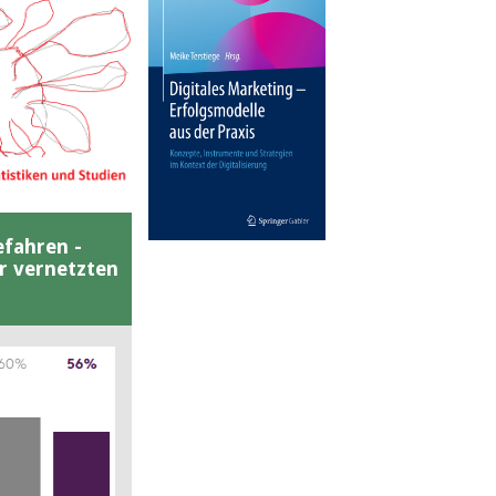
efahren -
er vernetzten