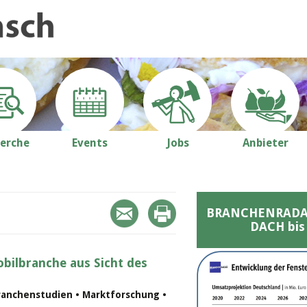
erche
Events
Jobs
Anbieter
BRANCHENRADAR 
DACH bis
bilbranche aus Sicht des
ranchenstudien • Marktforschung •