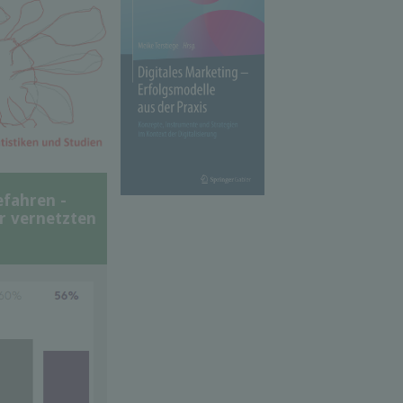
efahren -
er vernetzten