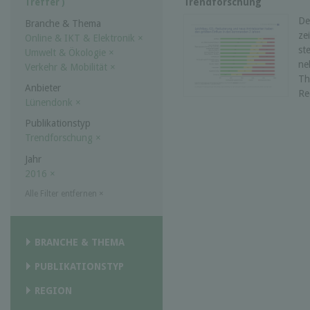
Trendforschung
Treffer )
De
Branche & Thema
ze
Online & IKT & Elektronik
×
st
Umwelt & Ökologie
×
ne
Verkehr & Mobilität
×
Th
Anbieter
Re
Lünendonk
×
Publikationstyp
Trendforschung
×
Jahr
2016
×
Alle Filter entfernen
×
BRANCHE & THEMA
PUBLIKATIONSTYP
REGION