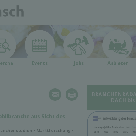
erche
Events
Jobs
Anbieter
BRANCHENRADAR 
DACH bis
bilbranche aus Sicht des
ranchenstudien • Marktforschung •