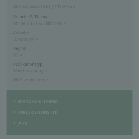
Aktive Auswahl
( 2 Treffer )
Branche & Thema
Online & IKT & Elektronik
×
Anbieter
Lünendonk
×
Region
DE
×
Publikationstyp
Marktforschung
×
Alle Filter entfernen
×
BRANCHE & THEMA
PUBLIKATIONSTYP
JAHR