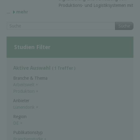
Produktions- und Logistiksystemen mit
...
mehr
Suche
Studien Filter
Aktive Auswahl
( 1 Treffer )
Branche & Thema
Arbeitswelt
×
Produktion
×
Anbieter
Lünendonk
×
Region
DE
×
Publikationstyp
Branchenstudie
×