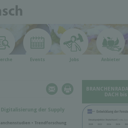
erche
Events
Jobs
Anbieter
BRANCHENRADAR 
DACH bis
 Digitalisierung der Supply
ranchenstudien • Trendforschung