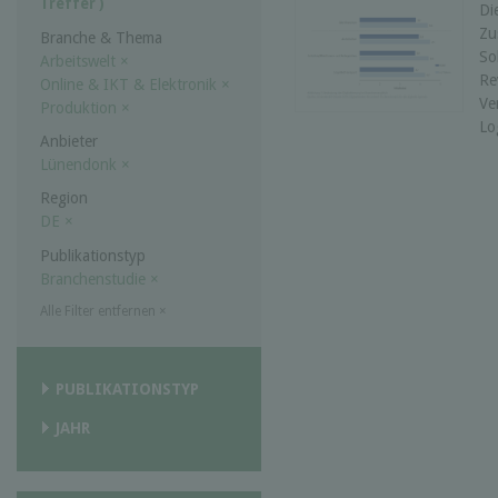
Treffer )
Di
Zu
Branche & Thema
So
Arbeitswelt
×
Re
Online & IKT & Elektronik
×
Ve
Produktion
×
Lo
Anbieter
Lünendonk
×
Region
DE
×
Publikationstyp
Branchenstudie
×
Alle Filter entfernen
×
PUBLIKATIONSTYP
JAHR