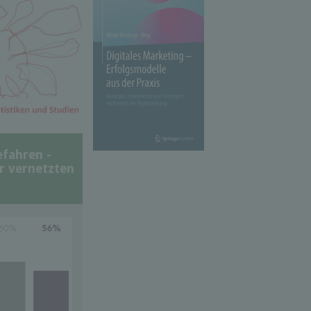
efahren -
er vernetzten