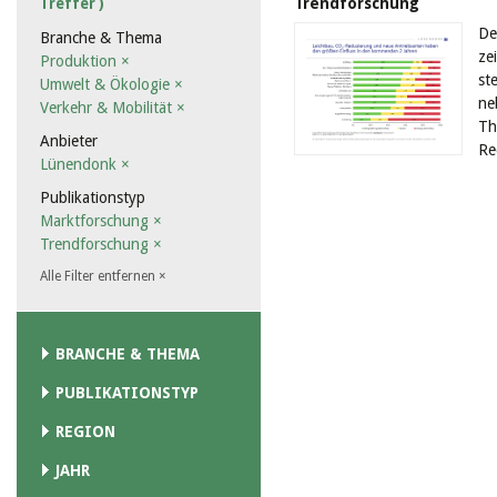
Trendforschung
Treffer )
De
Branche & Thema
ze
Produktion
×
st
Umwelt & Ökologie
×
ne
Verkehr & Mobilität
×
Th
Anbieter
Re
Lünendonk
×
Publikationstyp
Marktforschung
×
Trendforschung
×
Alle Filter entfernen
×
BRANCHE & THEMA
PUBLIKATIONSTYP
REGION
JAHR