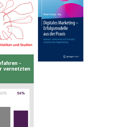
efahren -
er vernetzten