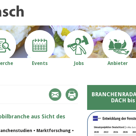
erche
Events
Jobs
Anbieter
BRANCHENRADAR 
DACH bis
bilbranche aus Sicht des
ranchenstudien • Marktforschung •