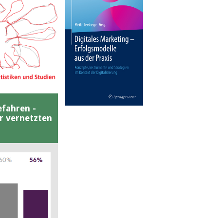
efahren -
er vernetzten