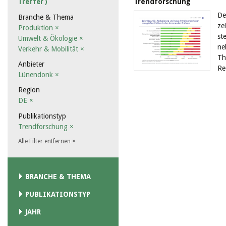
Trendforschung
Treffer )
De
Branche & Thema
ze
Produktion
×
st
Umwelt & Ökologie
×
ne
Verkehr & Mobilität
×
Th
Anbieter
Re
Lünendonk
×
Region
DE
×
Publikationstyp
Trendforschung
×
Alle Filter entfernen
×
BRANCHE & THEMA
PUBLIKATIONSTYP
JAHR