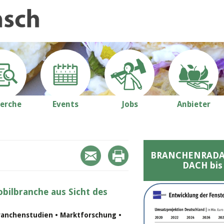
erche
Events
Jobs
Anbieter
BRANCHENRADAR 
DACH bis
bilbranche aus Sicht des
ranchenstudien • Marktforschung •