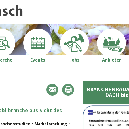
erche
Events
Jobs
Anbieter
BRANCHENRADAR 
DACH bis
bilbranche aus Sicht des
ranchenstudien • Marktforschung •