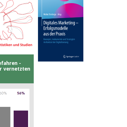
efahren -
er vernetzten