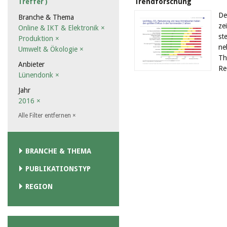
Trendforschung
Treffer )
De
Branche & Thema
ze
Online & IKT & Elektronik
×
st
Produktion
×
ne
Umwelt & Ökologie
×
Th
Anbieter
Re
Lünendonk
×
Jahr
2016
×
Alle Filter entfernen
×
BRANCHE & THEMA
PUBLIKATIONSTYP
REGION