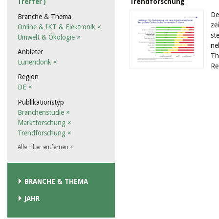
Trendforschung
Treffer )
De
Branche & Thema
ze
Online & IKT & Elektronik
×
st
Umwelt & Ökologie
×
ne
Anbieter
Th
Lünendonk
×
Re
Region
DE
×
Publikationstyp
Branchenstudie
×
Marktforschung
×
Trendforschung
×
Alle Filter entfernen
×
BRANCHE & THEMA
JAHR