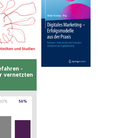
efahren -
er vernetzten