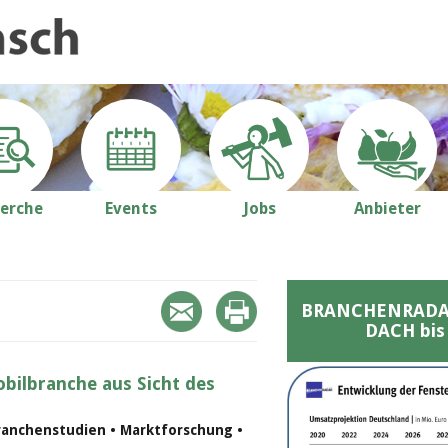
erche
Events
Jobs
Anbieter
BRANCHENRADAR 
DACH bis
bilbranche aus Sicht des
ranchenstudien • Marktforschung •