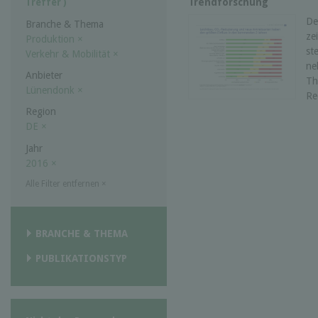
Trendforschung
Treffer )
De
Branche & Thema
ze
Produktion
×
st
Verkehr & Mobilität
×
ne
Anbieter
Th
Lünendonk
×
Re
Region
DE
×
Jahr
2016
×
Alle Filter entfernen
×
BRANCHE & THEMA
PUBLIKATIONSTYP