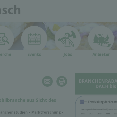
erche
Events
Jobs
Anbieter
BRANCHENRADAR 
DACH bis
bilbranche aus Sicht des
ranchenstudien • Marktforschung •