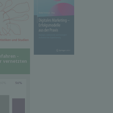
efahren -
er vernetzten