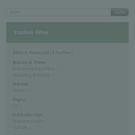
Suche
Studien Filter
Aktive Auswahl
( 1 Treffer )
Branche & Thema
Branchenübergreifend
×
Marketing & Medien
×
Anbieter
Nielsen
×
Region
AT
×
Publikationstyp
Branchenstudie
×
Statistik
×