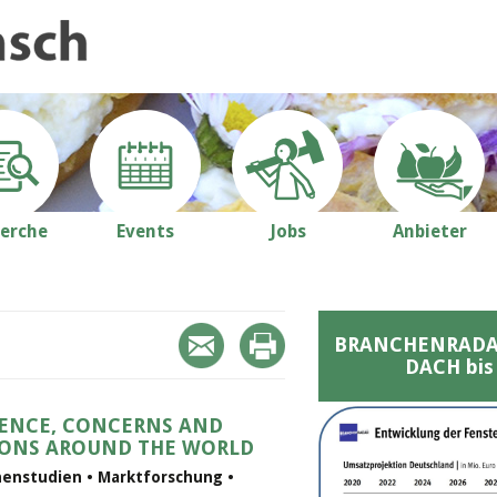
erche
Events
Jobs
Anbieter
BRANCHENRADAR 
DACH bis
ENCE, CONCERNS AND
IONS AROUND THE WORLD
chenstudien • Marktforschung •