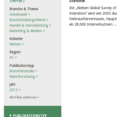
Statistik
Treffer )
Die „Nielsen Global Survey 
Branche & Thema
Intentions“ wird seit 2005 du
Arbeitswelt
×
Verbrauchervertrauen, Haupt
Branchenübergreifend
×
als 28.000 Internetnutzern ..
Handel & Dienstleistung
×
Marketing & Medien
×
Anbieter
Nielsen
×
Region
AT
×
Publikationstyp
Branchenstudie
×
Marktforschung
×
Jahr
2012
×
Alle Filter entfernen
×
PUBLIKATIONSTYP