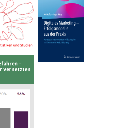
efahren -
er vernetzten