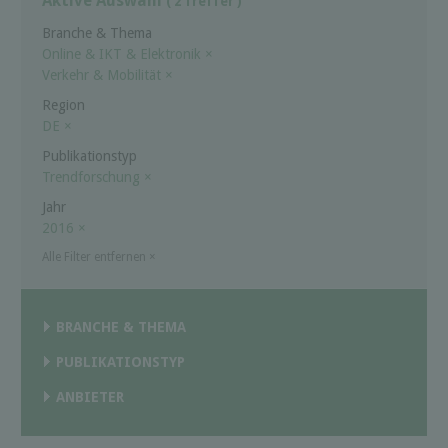
Aktive Auswahl
( 2 Treffer )
Branche & Thema
Online & IKT & Elektronik
×
Verkehr & Mobilität
×
Region
DE
×
Publikationstyp
Trendforschung
×
Jahr
2016
×
Alle Filter entfernen
×
BRANCHE & THEMA
PUBLIKATIONSTYP
ANBIETER