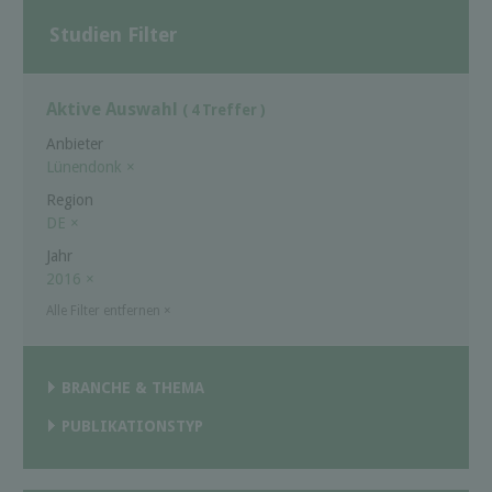
Studien Filter
Aktive Auswahl
( 4 Treffer )
Anbieter
Lünendonk
×
Region
DE
×
Jahr
2016
×
Alle Filter entfernen
×
BRANCHE & THEMA
PUBLIKATIONSTYP