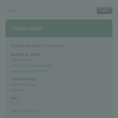
Suche
Studien Filter
Aktive Auswahl
( 1 Treffer )
Branche & Thema
Arbeitswelt
×
Handel & Dienstleistung
×
Marketing & Medien
×
Publikationstyp
Branchenstudie
×
Statistik
×
Jahr
2012
×
Alle Filter entfernen
×