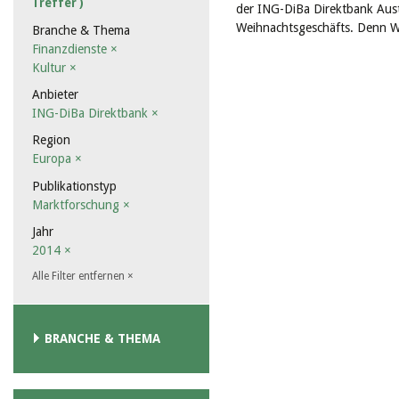
Treffer )
der ING-DiBa Direktbank Aust
Weihnachtsgeschäfts. Denn We
Branche & Thema
Finanzdienste
×
Kultur
×
Anbieter
ING-DiBa Direktbank
×
Region
Europa
×
Publikationstyp
Marktforschung
×
Jahr
2014
×
Alle Filter entfernen
×
BRANCHE & THEMA