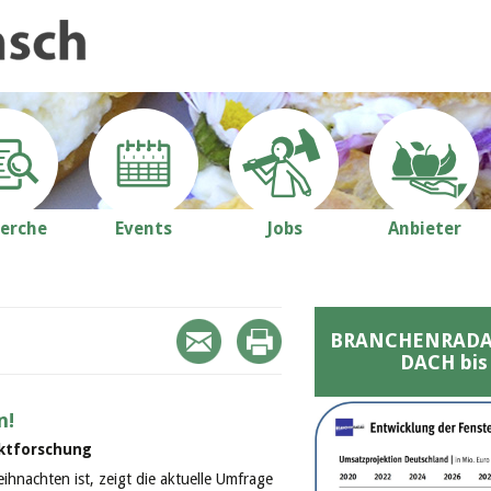
erche
Events
Jobs
Anbieter
BRANCHENRADAR 
DACH bis
n!
ktforschung
hnachten ist, zeigt die aktuelle Umfrage