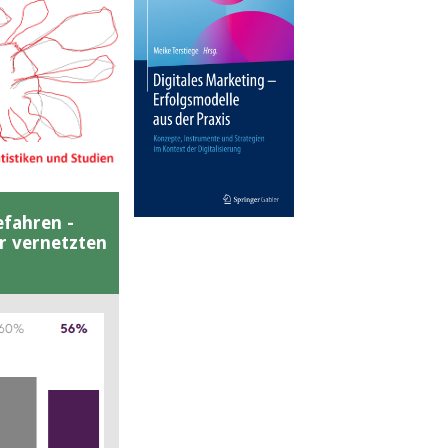
efahren -
er vernetzten