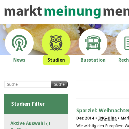
News
Studien
Busstation
Rech
Suche
Studien Filter
Sparziel: Weihnachte
Dez 2014 •
ING-DiBa
• Mar
Aktive Auswahl
( 1
Wie wichtig den Europäern Wei