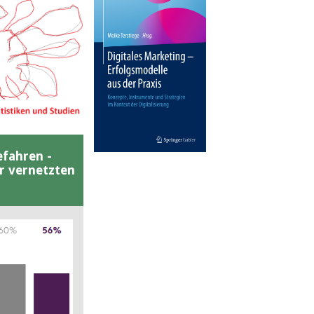
efahren -
er vernetzten