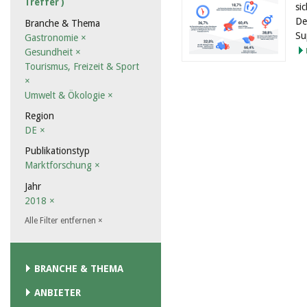
Treffer )
si
De
Branche & Thema
Su
Gastronomie
×
Gesundheit
×
Tourismus, Freizeit & Sport
×
Umwelt & Ökologie
×
Region
DE
×
Publikationstyp
Marktforschung
×
Jahr
2018
×
Alle Filter entfernen
×
BRANCHE & THEMA
ANBIETER