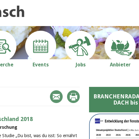
erche
Events
Jobs
Anbieter
BRANCHENRADAR 
DACH bis
schland 2018
orschung
e Studie „Du bist, was du isst: So ernährt