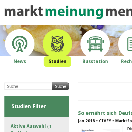
News
Studien
Busstation
Rech
Suche
Studien Filter
So ernährt sich Deut
Jan 2018 • CIVEY • Marktf
Aktive Auswahl
( 1
Di