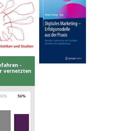
efahren -
er vernetzten