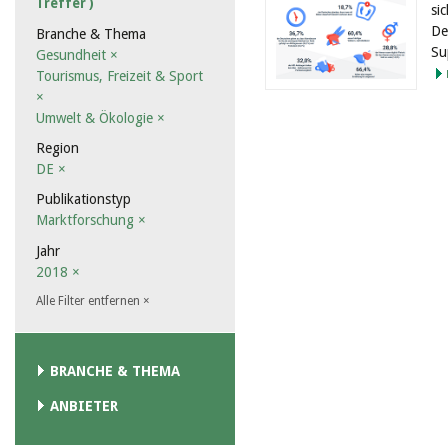
Treffer )
si
De
Branche & Thema
Su
Gesundheit
×
Tourismus, Freizeit & Sport
×
Umwelt & Ökologie
×
Region
DE
×
Publikationstyp
Marktforschung
×
Jahr
2018
×
Alle Filter entfernen
×
BRANCHE & THEMA
ANBIETER