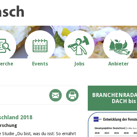
erche
Events
Jobs
Anbieter
BRANCHENRADAR 
DACH bis
schland 2018
orschung
e Studie „Du bist, was du isst: So ernährt