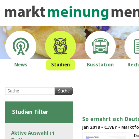
News
Studien
Busstation
Rech
Suche
Studien Filter
So ernährt sich Deut
Jan 2018 • CIVEY • Marktf
Aktive Auswahl
( 1
Di