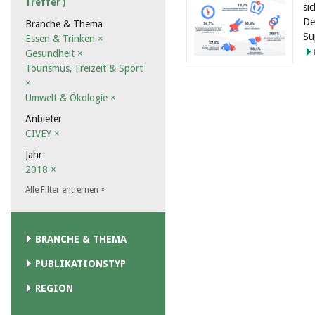
Treffer )
si
De
Branche & Thema
Su
Essen & Trinken
×
Gesundheit
×
Tourismus, Freizeit & Sport
×
Umwelt & Ökologie
×
Anbieter
CIVEY
×
Jahr
2018
×
Alle Filter entfernen
×
BRANCHE & THEMA
PUBLIKATIONSTYP
REGION