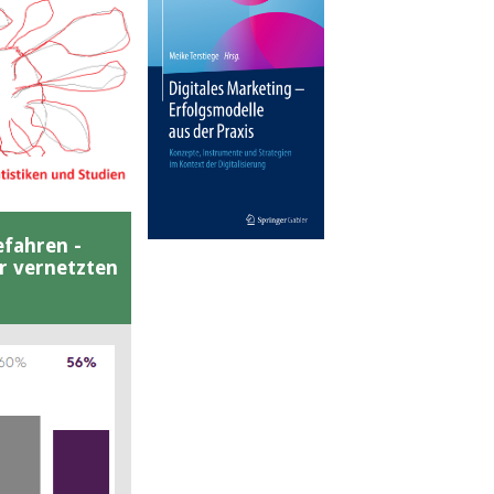
efahren -
er vernetzten