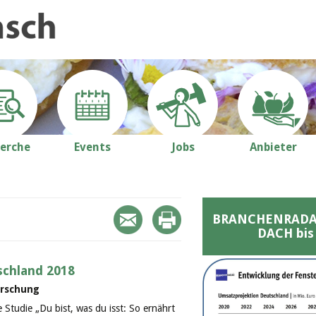
erche
Events
Jobs
Anbieter
BRANCHENRADAR 
DACH bis
schland 2018
orschung
e Studie „Du bist, was du isst: So ernährt