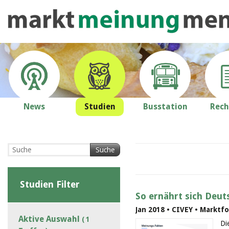
News
Studien
Busstation
Rech
Suche
Studien Filter
So ernährt sich Deut
Jan 2018 • CIVEY • Marktf
Aktive Auswahl
( 1
Di