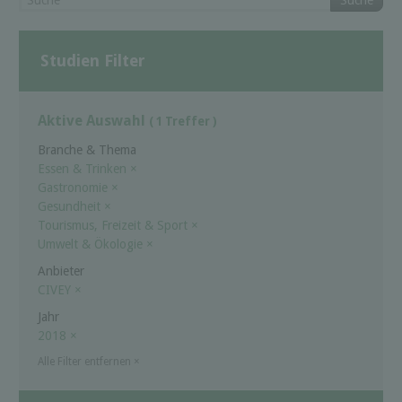
Suche
Studien Filter
Aktive Auswahl
( 1 Treffer )
Branche & Thema
Essen & Trinken
×
Gastronomie
×
Gesundheit
×
Tourismus, Freizeit & Sport
×
Umwelt & Ökologie
×
Anbieter
CIVEY
×
Jahr
2018
×
Alle Filter entfernen
×