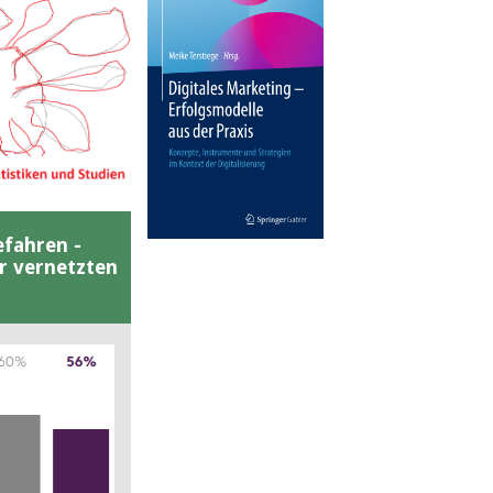
efahren -
er vernetzten