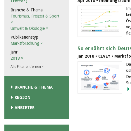
Apr 2018 • meinungsraum.
Treffer )
Im
Branche & Thema
ke
Tourismus, Freizeit & Sport
Ös
×
ve
Umwelt & Ökologie
×
fle
Publikationstyp
Marktforschung
×
So ernährt sich Deut
Jahr
Jan 2018 • CIVEY • Marktf
2018
×
Di
Alle Filter entfernen
×
si
De
Su
BRANCHE & THEMA
REGION
ANBIETER