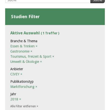
Suche
Studien Filter
Aktive Auswahl
( 1 Treffer )
Branche & Thema
Essen & Trinken
×
Gastronomie
×
Tourismus, Freizeit & Sport
×
Umwelt & Ökologie
×
Anbieter
CIVEY
×
Publikationstyp
Marktforschung
×
Jahr
2018
×
Alle Filter entfernen
×