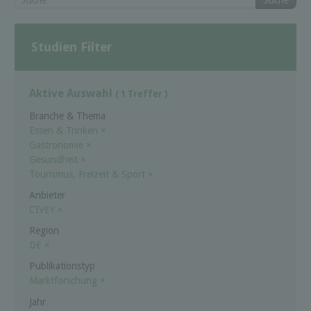
Suche
Studien Filter
Aktive Auswahl
( 1 Treffer )
Branche & Thema
Essen & Trinken
×
Gastronomie
×
Gesundheit
×
Tourismus, Freizeit & Sport
×
Anbieter
CIVEY
×
Region
DE
×
Publikationstyp
Marktforschung
×
Jahr