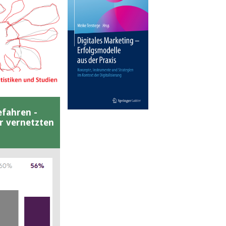
efahren -
er vernetzten