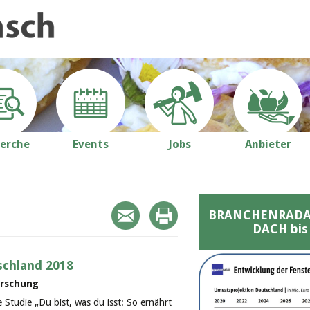
erche
Events
Jobs
Anbieter
BRANCHENRADAR 
DACH bis
schland 2018
orschung
e Studie „Du bist, was du isst: So ernährt