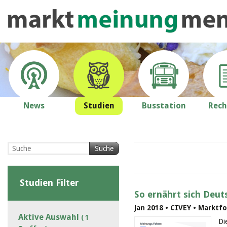
News
Studien
Busstation
Rech
Suche
Studien Filter
So ernährt sich Deut
Jan 2018 • CIVEY • Marktf
Aktive Auswahl
( 1
Di