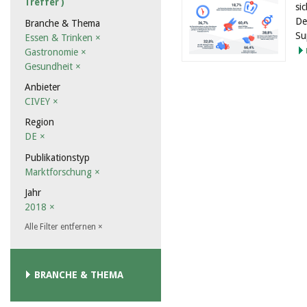
Treffer )
si
De
Branche & Thema
Su
Essen & Trinken
×
Gastronomie
×
Gesundheit
×
Anbieter
CIVEY
×
Region
DE
×
Publikationstyp
Marktforschung
×
Jahr
2018
×
Alle Filter entfernen
×
BRANCHE & THEMA